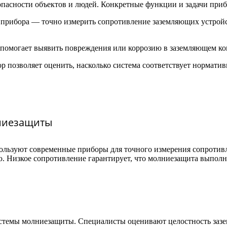
опасности объектов и людей. Конкретные функции и задачи при
а прибора — точно измерить сопротивление заземляющих устрой
 помогает выявить повреждения или коррозию в заземляющем ко
ор позволяет оценить, насколько система соответствует нормати
ниезащиты
льзуют современные приборы для точного измерения сопротивл
ю. Низкое сопротивление гарантирует, что молниезащита выпол
истемы молниезащиты. Специалисты оценивают целостность заз